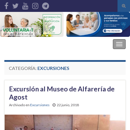
Alte
el
Search for:
form
de
bús
Asociación Parkinson Elche
Alter
la
nave
CATEGORÍA:
EXCURSIONES
Excursión al Museo de Alfarería de
Agost
Archivado en
Excursiones
22 junio, 2018