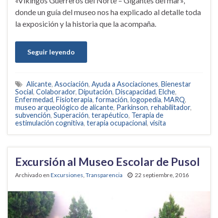
«Vikingos Guerreros del Norte – Gigantes del mar»,
donde un guía del museo nos ha explicado al detalle toda
la exposición y la historia que la acompaña.
Seguir leyendo
Alicante
,
Asociación
,
Ayuda a Asociaciones
,
Bienestar
Social
,
Colaborador
,
Diputación
,
Discapacidad
,
Elche
,
Enfermedad
,
Fisioterapia
,
formación
,
logopedia
,
MARQ
,
museo arqueológico de alicante
,
Parkinson
,
rehabilitador
,
subvención
,
Superación
,
terapéutico
,
Terapia de
estimulación cognitiva
,
terapia ocupacional
,
visita
Excursión al Museo Escolar de Pusol
Archivado en
Excursiones
,
Transparencia
22 septiembre, 2016