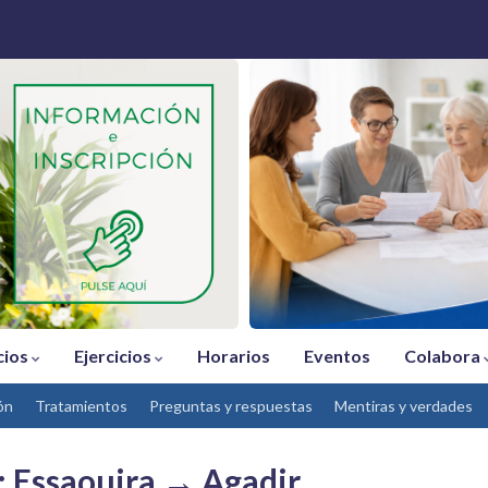
cios
Ejercicios
Horarios
Eventos
Colabora
ón
Tratamientos
Preguntas y respuestas
Mentiras y verdades
: Essaouira → Agadir