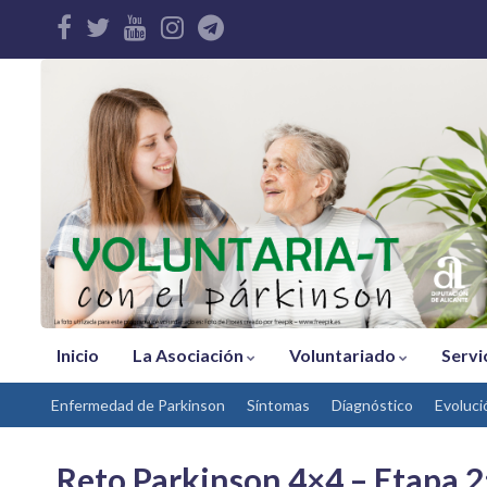
Inicio
La Asociación
Voluntariado
Servi
Enfermedad de Parkinson
Síntomas
Díagnóstico
Evoluci
Reto Parkinson 4×4 – Etapa 2