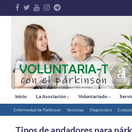
Inicio
La Asociación
Voluntariado
Servi
Enfermedad de Parkinson
Síntomas
Díagnóstico
Evoluci
Tipos de andadores para pár