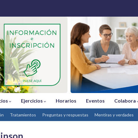
cios
Ejercicios
Horarios
Eventos
Colabora
ón
Tratamientos
Preguntas y respuestas
Mentiras y verdades
kinson