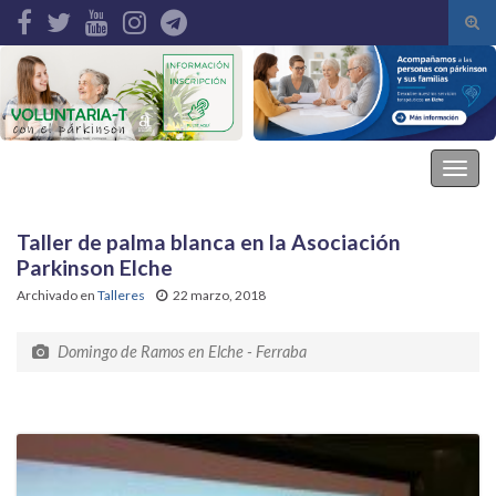
Alte
el
Search for:
form
de
bús
Asociación Parkinson Elche
Alter
la
nave
Taller de palma blanca en la Asociación
Parkinson Elche
Archivado en
Talleres
22 marzo, 2018
Domingo de Ramos en Elche - Ferraba