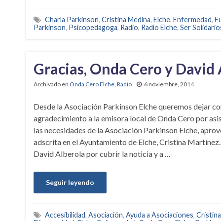
Charla Parkinson
,
Cristina Medina
,
Elche
,
Enfermedad
,
F
Parkinson
,
Psicopedagoga
,
Radio
,
Radio Elche
,
Ser Solidario
Gracias, Onda Cero y David 
Archivado en
Onda Cero Elche
,
Radio
6 noviembre, 2014
Desde la Asociación Parkinson Elche queremos dejar co
agradecimiento a la emisora local de Onda Cero por asist
las necesidades de la Asociación Parkinson Elche, aprove
adscrita en el Ayuntamiento de Elche, Cristina Martínez
David Alberola por cubrir la noticia y a …
Seguir leyendo
Accesibilidad
,
Asociación
,
Ayuda a Asociaciones
,
Cristin