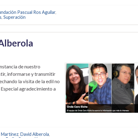
undación Pascual Ros Aguilar
,
s
,
Superación
Alberola
nstancia de nuestro
ir, informarse y transmitir
chando la visita de la edil no
. Especial agradecimiento a
a Martínez
,
David Alberola
,