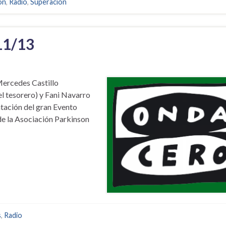
on
,
Radio
,
Superación
11/13
Mercedes Castillo
del tesorero) y Fani Navarro
ntación del gran Evento
de la Asociación Parkinson
s
,
Radio