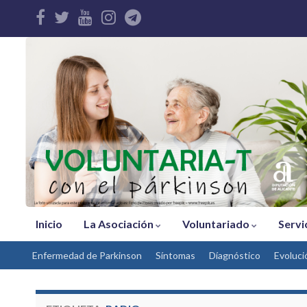
Inicio
La Asociación
Voluntariado
Servi
Enfermedad de Parkinson
Síntomas
Díagnóstico
Evoluci