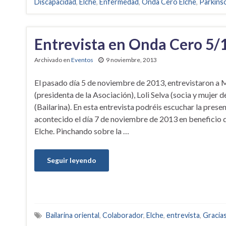
Discapacidad
,
Elche
,
Enfermedad
,
Onda Cero Elche
,
Parkins
Entrevista en Onda Cero 5/
Archivado en
Eventos
9 noviembre, 2013
El pasado día 5 de noviembre de 2013, entrevistaron a 
(presidenta de la Asociación), Loli Selva (socia y mujer 
(Bailarina). En esta entrevista podréis escuchar la prese
acontecido el día 7 de noviembre de 2013 en beneficio 
Elche. Pinchando sobre la …
Seguir leyendo
Bailarina oriental
,
Colaborador
,
Elche
,
entrevista
,
Gracia