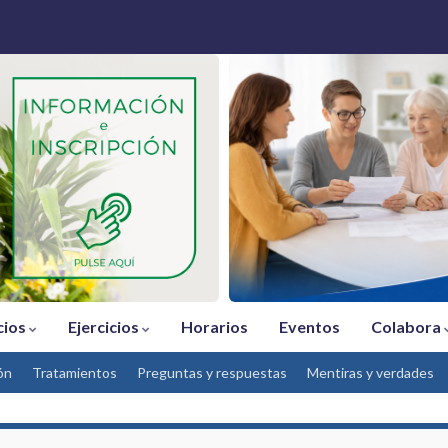
cios
Ejercicios
Horarios
Eventos
Colabora
ón
Tratamientos
Preguntas y respuestas
Mentiras y verdades