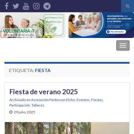
Alte
el
Search for:
form
de
bús
Asociación Parkinson Elche
Alter
la
nave
ETIQUETA:
FIESTA
Fiesta de verano 2025
Archivado en
Asociación Parkinson Elche
,
Eventos
,
Fiestas
,
Participación
,
Talleres
29 julio, 2025