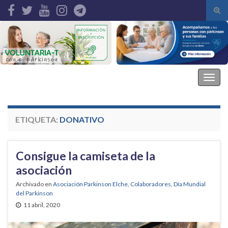
Alte
el
Search for:
form
de
bús
Asociación Parkinson Elche
Alter
la
nave
ETIQUETA:
DONATIVO
Consigue la camiseta de la
asociación
Archivado en
Asociación Parkinson Elche
,
Colaboradores
,
Día Mundial
del Parkinson
11 abril, 2020