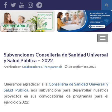
Alte
el
Search for:
form
de
bús
Asociación Parkinson Elche
Alter
la
nave
Subvenciones Conselleria de Sanidad Universal
y Salud Pública – 2022
Archivado en
Colaboradores
,
Transparencia
28 septiembre, 2022
Queremos agradecer a la
Conselleria de Sanidad Universal y
Salud Pública
, nos subvencione para desarrollar nuestros
proyectos en sus convocatorias de programas para el
ejercicio 2022: