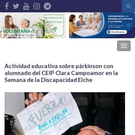
Alte
el
Search for:
form
de
bús
Asociación Parkinson Elche
Alter
la
nave
Actividad educativa sobre párkinson con
alumnado del CEIP Clara Campoamor en la
Semana de la Discapacidad Elche