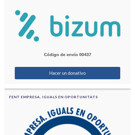
Código de envío 00437
Hacer un donativo
FENT EMPRESA. IGUALS EN OPORTUNITATS