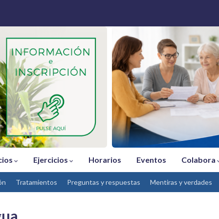
cios
Ejercicios
Horarios
Eventos
Colabora
ón
Tratamientos
Preguntas y respuestas
Mentiras y verdades
gua