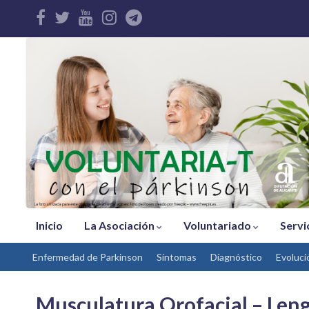
Inicio
La Asociación
Voluntariado
Servi
Enfermedad de Parkinson
Síntomas
Díagnóstico
Evoluci
Musculatura Orofacial – Len