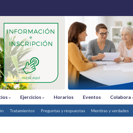
cios
Ejercicios
Horarios
Eventos
Colabora
ón
Tratamientos
Preguntas y respuestas
Mentiras y verdades