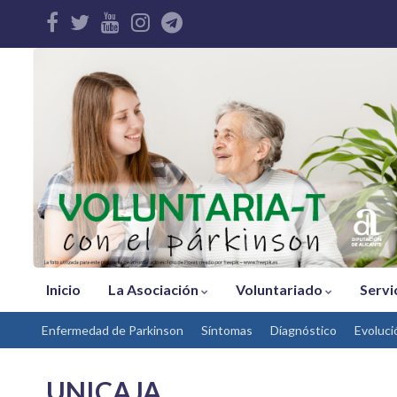
Inicio
La Asociación
Voluntariado
Servi
Enfermedad de Parkinson
Síntomas
Díagnóstico
Evoluci
UNICAJA