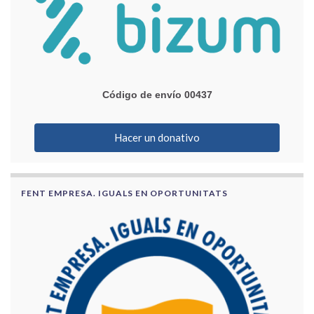
Código de envío 00437
Hacer un donativo
FENT EMPRESA. IGUALS EN OPORTUNITATS