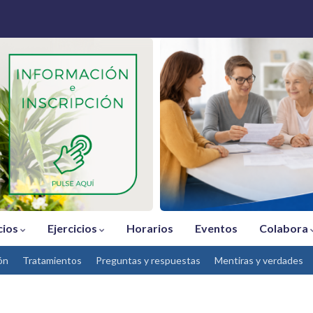
cios
Ejercicios
Horarios
Eventos
Colabora
ón
Tratamientos
Preguntas y respuestas
Mentiras y verdades