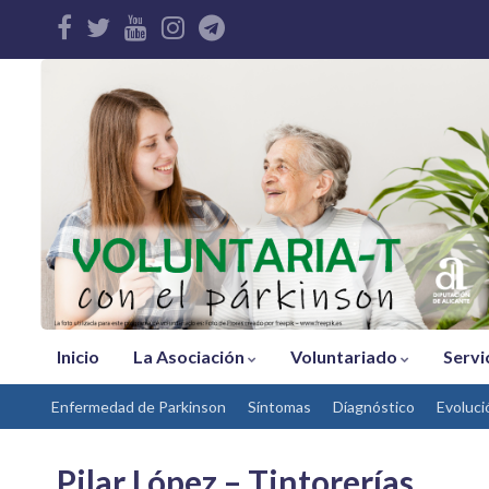
Inicio
La Asociación
Voluntariado
Servi
Enfermedad de Parkinson
Síntomas
Díagnóstico
Evoluci
Pilar López – Tintorerías