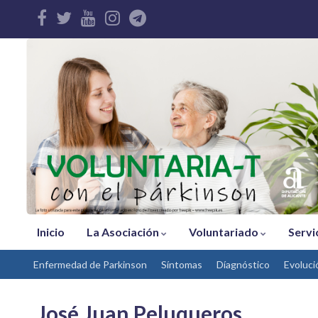
Inicio
La Asociación
Voluntariado
Servi
Enfermedad de Parkinson
Síntomas
Díagnóstico
Evoluci
José Juan Peluqueros