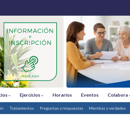
cios
Ejercicios
Horarios
Eventos
Colabora
ón
Tratamientos
Preguntas y respuestas
Mentiras y verdades