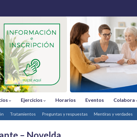
cios
Ejercicios
Horarios
Eventos
Colabora
ón
Tratamientos
Preguntas y respuestas
Mentiras y verdades
rante – Novelda