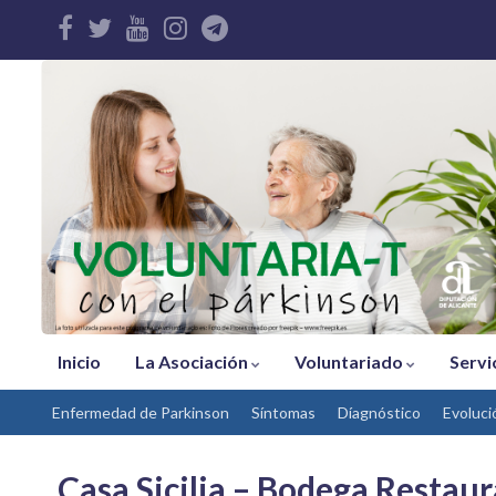
Inicio
La Asociación
Voluntariado
Servi
Enfermedad de Parkinson
Síntomas
Díagnóstico
Evoluci
Casa Sicilia – Bodega Restau