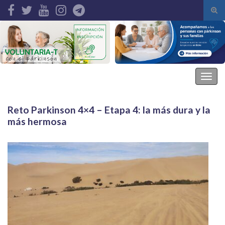
Alte
el
Search for:
form
de
bús
Asociación Parkinson Elche
Alter
la
nave
Reto Parkinson 4×4 – Etapa 4: la más dura y la
más hermosa