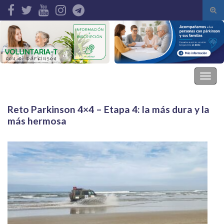
Alte
el
Search for:
form
de
bús
Asociación Parkinson Elche
Alter
la
nave
Reto Parkinson 4×4 – Etapa 4: la más dura y la
más hermosa