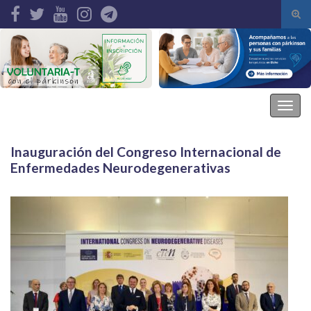
Alte
el
Search for:
form
de
bús
Asociación Parkinson Elche
Alter
la
nave
Inauguración del Congreso Internacional de
Enfermedades Neurodegenerativas