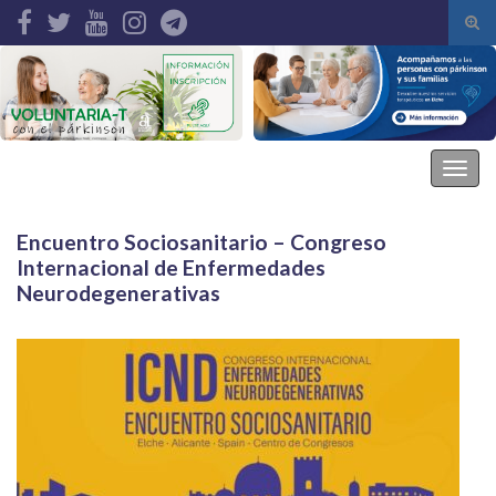
Alte
el
Search for:
form
de
bús
Asociación Parkinson Elche
Alter
la
nave
Encuentro Sociosanitario – Congreso
Internacional de Enfermedades
Neurodegenerativas