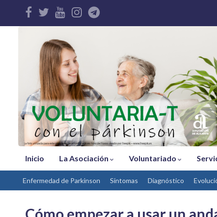
Inicio
La Asociación
Voluntariado
Servi
Enfermedad de Parkinson
Síntomas
Díagnóstico
Evoluci
Cómo empezar a usar un and