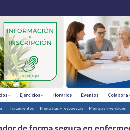
cios
Ejercicios
Horarios
Eventos
Colabora
ón
Tratamientos
Preguntas y respuestas
Mentiras y verdades
ador de forma segura en enferme