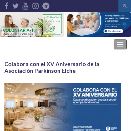
Alte
el
Search for:
form
de
bús
Asociación Parkinson Elche
Alter
la
nave
Colabora con el XV Aniversario de la
Asociación Parkinson Elche