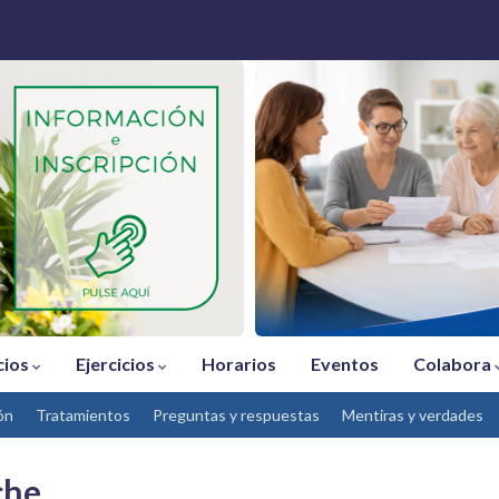
cios
Ejercicios
Horarios
Eventos
Colabora
ón
Tratamientos
Preguntas y respuestas
Mentiras y verdades
che