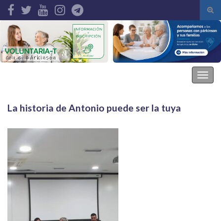
Alte
el
Search for:
form
de
bús
Asociación Parkinson Elche
Alter
la
nave
La historia de Antonio puede ser la tuya