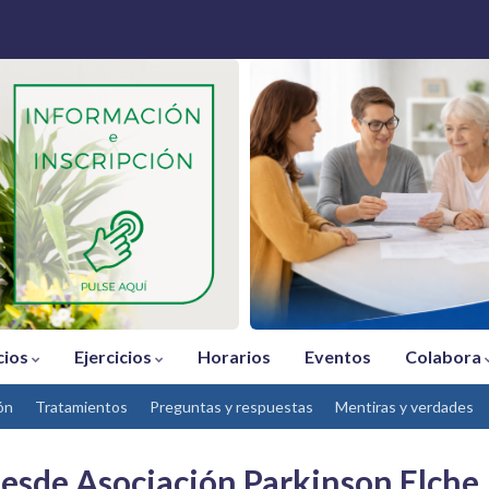
cios
Ejercicios
Horarios
Eventos
Colabora
ón
Tratamientos
Preguntas y respuestas
Mentiras y verdades
desde Asociación Parkinson Elche