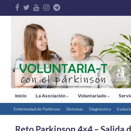
Inicio
La Asociación
Voluntariado
Servi
Enfermedad de Parkinson
Síntomas
Díagnóstico
Evoluci
Reto Parkinson 4×4 – Salida 