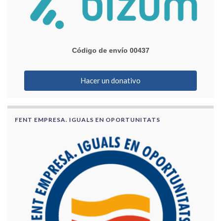
Código de envío 00437
Hacer un donativo
FENT EMPRESA. IGUALS EN OPORTUNITATS