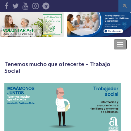
Alte
el
Search for:
form
de
bús
Asociación Parkinson Elche
Alter
la
nave
Tenemos mucho que ofrecerte – Trabajo
Social