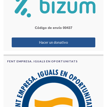
Código de envío 00437
Hacer un donativo
FENT EMPRESA. IGUALS EN OPORTUNITATS