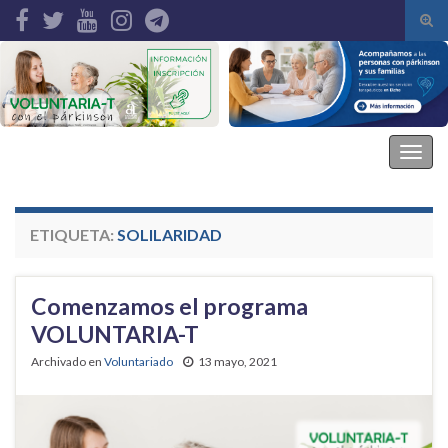
Alte
el
Search for:
form
de
bús
Asociación Parkinson Elche
Alter
la
nave
ETIQUETA:
SOLILARIDAD
Comenzamos el programa
VOLUNTARIA-T
Archivado en
Voluntariado
13 mayo, 2021