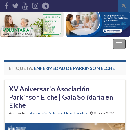
Alte
el
Search for:
form
de
bús
Asociación Parkinson Elche
Alter
la
nave
ETIQUETA:
ENFERMEDAD DE PARKINSON ELCHE
XV Aniversario Asociación
Parkinson Elche | Gala Solidaria en
Elche
Archivado en
Asociación Parkinson Elche
,
Eventos
3 junio, 2026