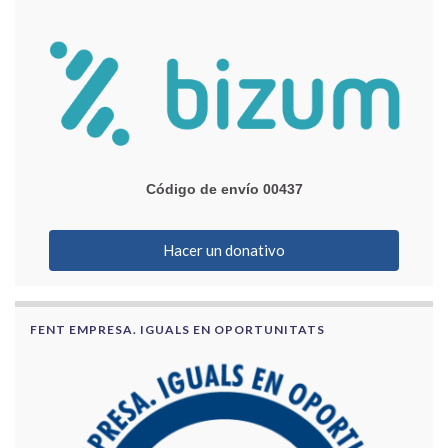
Código de envío 00437
Hacer un donativo
FENT EMPRESA. IGUALS EN OPORTUNITATS