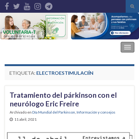
Alte
el
Search for:
form
de
bús
Asociación Parkinson Elche
Alter
la
nave
ETIQUETA:
ELECTROESTIMULACIÍN
Tratamiento del párkinson con el
neurólogo Eric Freire
Archivado en
Día Mundial del Parkinson
,
Información y consejos
11 abril, 2021