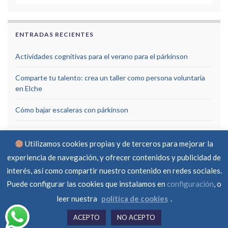
ENTRADAS RECIENTES
Actividades cognitivas para el verano para el párkinson
Comparte tu talento: crea un taller como persona voluntaria
en Elche
Cómo bajar escaleras con párkinson
Utilizamos cookies propias y de terceros para mejorar la
experiencia de navegación, y ofrecer contenidos y publicidad de
interés, así como compartir nuestro contenido en redes sociales.
Puede configurar las cookies que instalamos en
configuración
, o
Aviso Legal
Política de privacidad
Política de cookies
RGPD
Contacto
leer nuestra
política de cookies
.
© Asociación Parkinson Elche 2026 -
Created by
ferraba
ACEPTO
NO ACEPTO
Hecho con
por
Graphene Themes
.