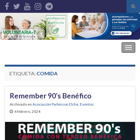
Alte
el
Search for:
form
de
bús
Asociación Parkinson Elche
Alter
la
nave
ETIQUETA:
COMIDA
Remember 90’s Benéfico
Archivado en
Asociación Parkinson Elche
,
Eventos
6 febrero, 2024