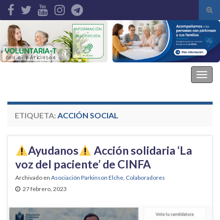
Alte
el
Search for:
form
de
bús
Asociación Parkinson Elche
Alter
la
nave
ETIQUETA:
ACCIÓN SOCIAL
Ayudanos
Acción solidaria ‘La
voz del paciente’ de CINFA
Archivado en
Asociación Parkinson Elche
,
Colaboradores
27 febrero, 2023