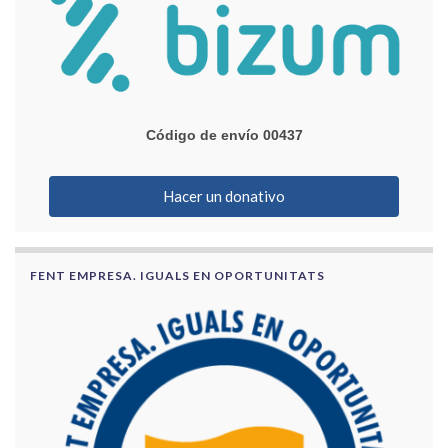
Código de envío 00437
Hacer un donativo
FENT EMPRESA. IGUALS EN OPORTUNITATS