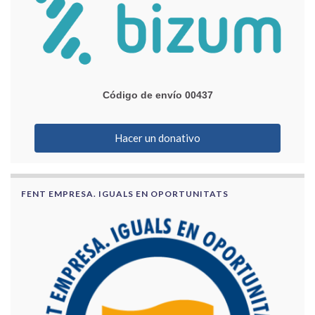
Código de envío 00437
Hacer un donativo
FENT EMPRESA. IGUALS EN OPORTUNITATS