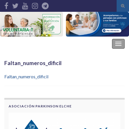
Alte
el
Search for:
form
de
bús
Asociación Parkinson Elche
Alter
la
nave
Faltan_numeros_dificil
Faltan_numeros_dificil
ASOCIACIÓN PARKINSON ELCHE