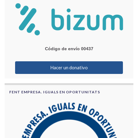
Código de envío 00437
Hacer un donativo
FENT EMPRESA. IGUALS EN OPORTUNITATS