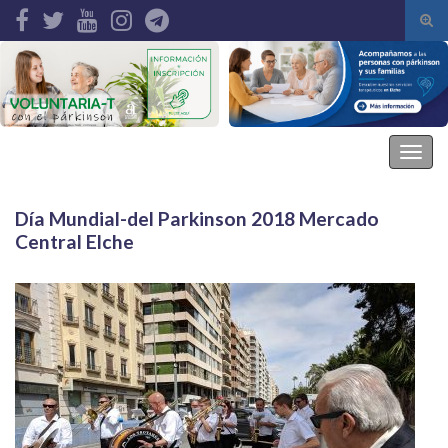
Alte
el
Search for:
form
de
bús
Asociación Parkinson Elche
Alter
la
nave
Día Mundial-del Parkinson 2018 Mercado
Central Elche