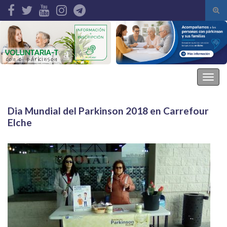
Alte
el
Search for:
form
de
bús
Asociación Parkinson Elche
Alter
la
nave
Dia Mundial del Parkinson 2018 en Carrefour
Elche