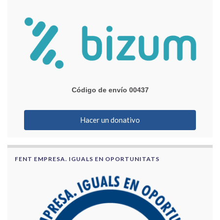
Código de envío 00437
Hacer un donativo
FENT EMPRESA. IGUALS EN OPORTUNITATS