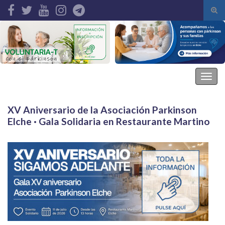
Alte
el
Search for:
form
de
bús
Asociación Parkinson Elche
Alter
la
nave
XV Aniversario de la Asociación Parkinson
Elche · Gala Solidaria en Restaurante Martino