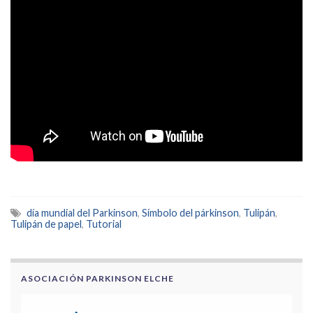
día mundial del Parkinson
,
Símbolo del párkinson
,
Tulipán
,
Tulipán de papel
,
Tutorial
ASOCIACIÓN PARKINSON ELCHE