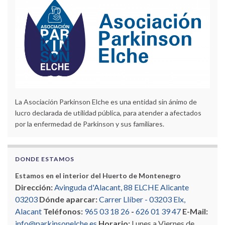
La Asociación Parkinson Elche es una entidad sin ánimo de
lucro declarada de utilidad pública, para atender a afectados
por la enfermedad de Parkinson y sus familiares.
DONDE ESTAMOS
Estamos en el interior del Huerto de Montenegro
Dirección:
Avinguda d'Alacant, 88 ELCHE Alicante
03203
Dónde aparcar:
Carrer Llíber - 03203 Elx,
Alacant
Teléfonos:
965 03 18 26
-
626 01 39 47
E-Mail:
info@parkinsonelche.es
Horario:
Lunes a Viernes de