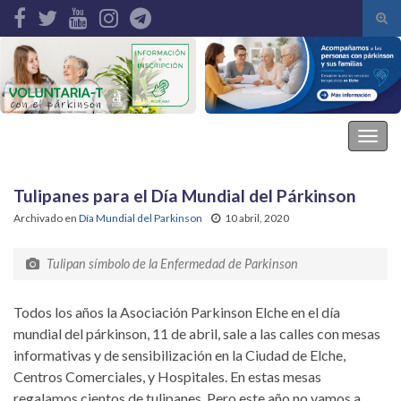
Alte
el
Search for:
form
de
bús
Asociación Parkinson Elche
Alter
la
nave
Tulipanes para el Día Mundial del Párkinson
Archivado en
Día Mundial del Parkinson
10 abril, 2020
Tulipan símbolo de la Enfermedad de Parkinson
Todos los años la Asociación Parkinson Elche en el día
mundial del párkinson, 11 de abril, sale a las calles con mesas
informativas y de sensibilización en la Ciudad de Elche,
Centros Comerciales, y Hospitales. En estas mesas
regalamos cientos de tulipanes. Pero este año no vamos a