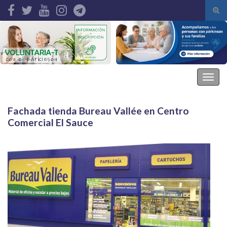
Alte
el
Search for:
form
de
bús
Asociación Parkinson Elche
Alter
la
nave
Fachada tienda Bureau Vallée en Centro
Comercial El Sauce