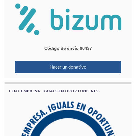
Código de envío 00437
Hacer un donativo
FENT EMPRESA. IGUALS EN OPORTUNITATS