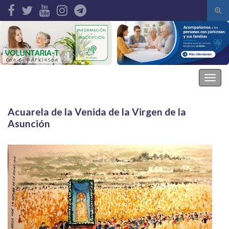
Alte
el
Search for:
form
de
bús
Asociación Parkinson Elche
Alter
la
nave
Acuarela de la Venida de la Virgen de la
Asunción