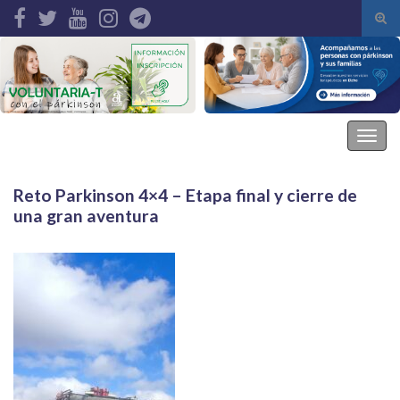
Alte
el
Search for:
form
de
bús
Asociación Parkinson Elche
Alter
la
nave
Reto Parkinson 4×4 – Etapa final y cierre de
una gran aventura