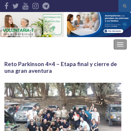
Alte
el
Search for:
form
de
bús
Asociación Parkinson Elche
Alter
la
nave
Reto Parkinson 4×4 – Etapa final y cierre de
una gran aventura