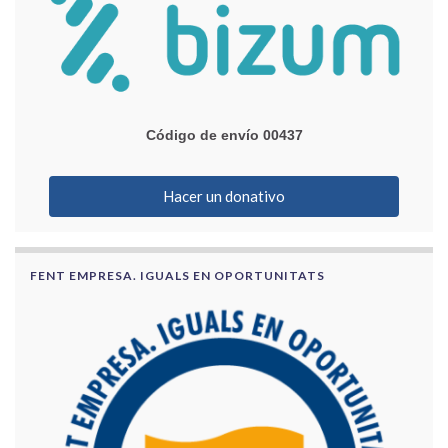
Código de envío 00437
Hacer un donativo
FENT EMPRESA. IGUALS EN OPORTUNITATS