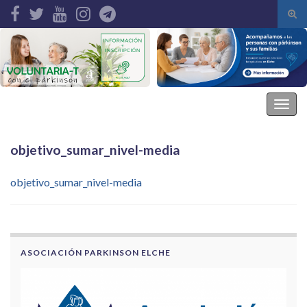
Alte
el
Search for:
form
de
bús
Asociación Parkinson Elche
Alter
la
nave
objetivo_sumar_nivel-media
objetivo_sumar_nivel-media
ASOCIACIÓN PARKINSON ELCHE