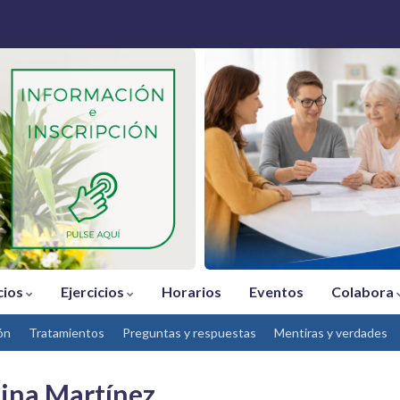
cios
Ejercicios
Horarios
Eventos
Colabora
ón
Tratamientos
Preguntas y respuestas
Mentiras y verdades
stina Martínez