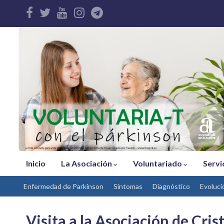
Inicio
La Asociación
Voluntariado
Servi
Enfermedad de Parkinson
Síntomas
Díagnóstico
Evoluci
Visita a la Asociación de Cri