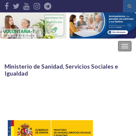
Alte
el
Search for:
form
de
bús
Asociación Parkinson Elche
Alter
la
nave
Ministerio de Sanidad, Servicios Sociales e
Igualdad