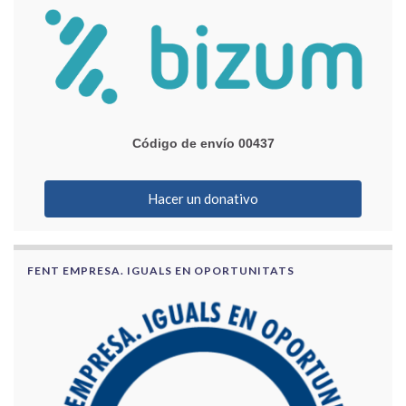
Código de envío 00437
Hacer un donativo
FENT EMPRESA. IGUALS EN OPORTUNITATS