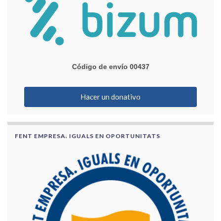
Código de envío 00437
Hacer un donativo
FENT EMPRESA. IGUALS EN OPORTUNITATS