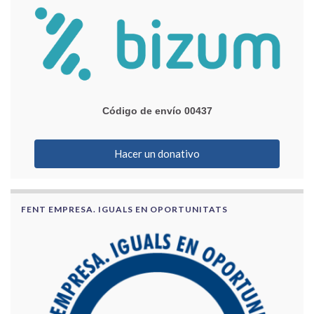
Código de envío 00437
Hacer un donativo
FENT EMPRESA. IGUALS EN OPORTUNITATS