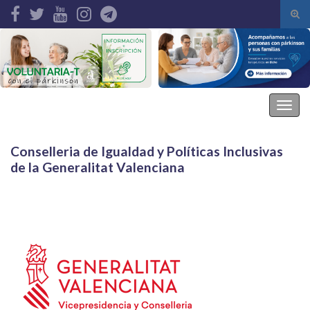
Alte
el
Search for:
form
de
bús
Asociación Parkinson Elche
Alter
la
nave
Conselleria de Igualdad y Políticas Inclusivas
de la Generalitat Valenciana