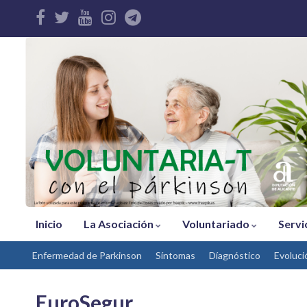
Inicio
La Asociación
Voluntariado
Servi
Enfermedad de Parkinson
Síntomas
Díagnóstico
Evoluci
EuroSegur