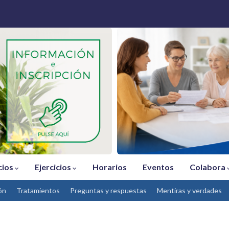
cios
Ejercicios
Horarios
Eventos
Colabora
ón
Tratamientos
Preguntas y respuestas
Mentiras y verdades