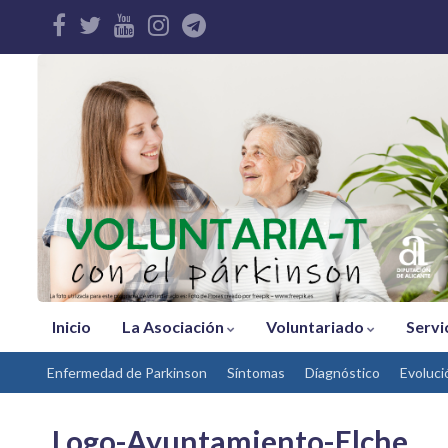
Inicio
La Asociación
Voluntariado
Servi
Enfermedad de Parkinson
Síntomas
Díagnóstico
Evoluci
Logo-Ayuntamiento-Elche